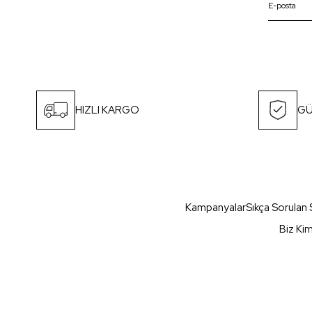
HIZLI KARGO
GÜ
Kampanyalar
Sıkça Sorulan 
Biz Ki