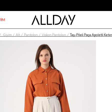
RİM
Giyim
Alt
Pantolon
Viskon Pantolon
Taş-Pileli Paça Apoletli Ket