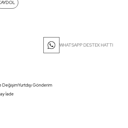
KAYDOL
WHATSAPP DESTEK HATTI
e Değişim
Yurtdışı Gönderim
ay İade