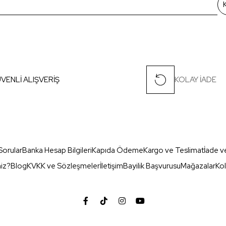
VENLİ ALIŞVERİŞ
KOLAY İADE
Sorular
Banka Hesap Bilgileri
Kapıda Ödeme
Kargo ve Teslimat
İade v
miz?
Blog
KVKK ve Sözleşmeler
İletişim
Bayilik Başvurusu
Mağazalar
Kol