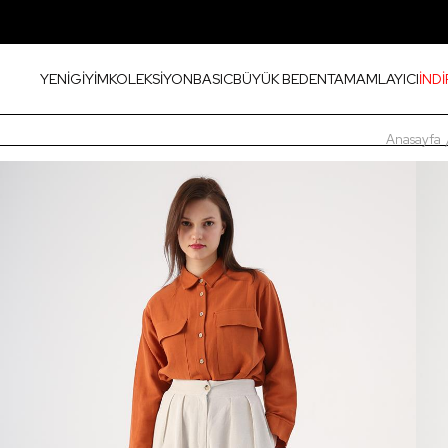
YENİ
GİYİM
KOLEKSİYON
BASIC
BÜYÜK BEDEN
TAMAMLAYICI
İNDİ
Anasayfa