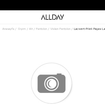
Anasayfa
Giyim
Alt
Pantolon
Viskon Pantolon
Lacivert-Pileli Paçası La