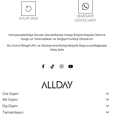
WHATSAPP
KOLAY İADE
DESTEK HATTI
Kampanyalar
Sıkça Sorulan Sorular
Banka Hesap Bilgileri
Kapıda Ödeme
Kargo ve Teslimat
İade ve Değişim
Yurtdışı Gönderim
Biz Kimiz?
Blog
KVKK ve Sözleşmeler
İletişim
Bayilik Başvurusu
Mağazalar
Kolay İade
Üst Giyim
Alt Giyim
Dış Giyim
Tamamlayıcı