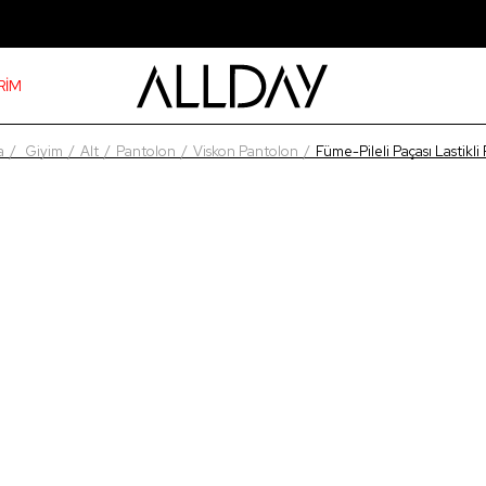
RİM
a
Giyim
Alt
Pantolon
Viskon Pantolon
Füme-Pileli Paçası Lastikli