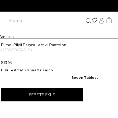
 Pantolon
Füme-Pileli Paçası Lastikli Pantolon
(22OW70074AL0)
$13.16
Hızlı Teslimat 24 Saatte Kargo
:
Beden Tablosu