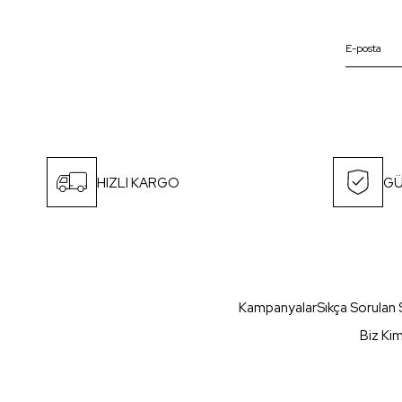
HIZLI KARGO
GÜ
Kampanyalar
Sıkça Sorulan 
Biz Ki