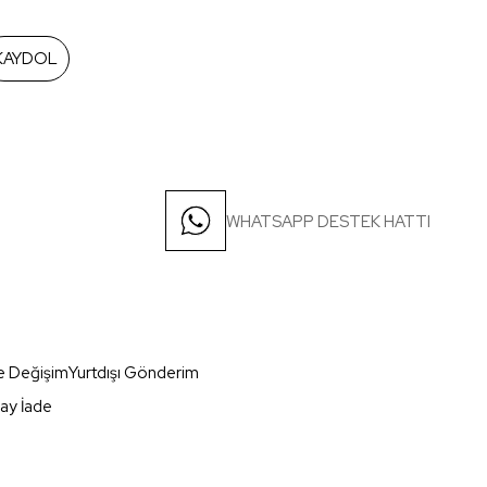
KAYDOL
WHATSAPP DESTEK HATTI
e Değişim
Yurtdışı Gönderim
ay İade