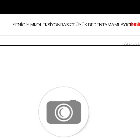
YENİ
GİYİM
KOLEKSİYON
BASIC
BÜYÜK BEDEN
TAMAMLAYICI
İNDİ
Anasayf