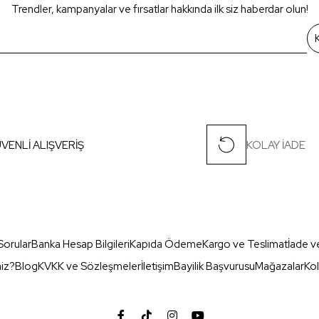
Trendler, kampanyalar ve fırsatlar hakkında ilk siz haberdar olun!
VENLİ ALIŞVERİŞ
KOLAY İADE
Sorular
Banka Hesap Bilgileri
Kapıda Ödeme
Kargo ve Teslimat
İade v
miz?
Blog
KVKK ve Sözleşmeler
İletişim
Bayilik Başvurusu
Mağazalar
Kol