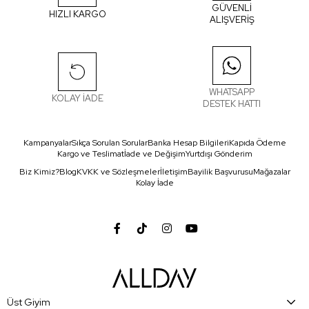
GÜVENLİ
HIZLI KARGO
ALIŞVERİŞ
WHATSAPP
KOLAY İADE
DESTEK HATTI
Kampanyalar
Sıkça Sorulan Sorular
Banka Hesap Bilgileri
Kapıda Ödeme
Kargo ve Teslimat
İade ve Değişim
Yurtdışı Gönderim
Biz Kimiz?
Blog
KVKK ve Sözleşmeler
İletişim
Bayilik Başvurusu
Mağazalar
Kolay İade
Üst Giyim