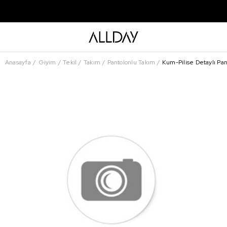
Anasayfa
Giyim
Tekil
Takım
Pantolonlu Takım
Kum-Pilise Detaylı Pan