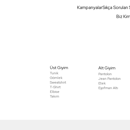
Kampanyalar
Sıkça Sorulan 
Biz Ki
Üst Giyim
Alt Giyim
Tunik
Pantolon
Gömlek
Jean Pantolon
Sweatshirt
Etek
T-Shirt
Eşofman Altı
Elbise
Takım