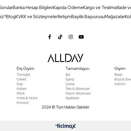
Sorular
Banka Hesap Bilgileri
Kapıda Ödeme
Kargo ve Teslimat
İade v
miz?
Blog
KVKK ve Sözleşmeler
İletişim
Bayilik Başvurusu
Mağazalar
Kol
Dış Giyim
Tamamlayıcı
Giyim
Trençkot
Şal
Basic
Ceket
Eşarp
Büyük Be
Kap
Çanta
İndirim
Kaban
Takı & Aksesuar
Mont
Giyim Aksesuarı
Hırka & Yelek
Ayakkabı
Kimono
2024 © Tüm Hakları Saklıdır