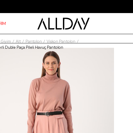
RİM
Giyim
Alt
Pantolon
Viskon Pantolon
li Duble Paça Pileli Havuç Pantolon