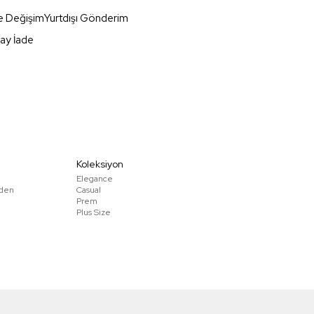
e Değişim
Yurtdışı Gönderim
ay İade
Koleksiyon
Elegance
den
Casual
Prem
Plus Size