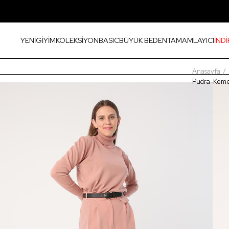
YENİ
GİYİM
KOLEKSİYON
BASIC
BÜYÜK BEDEN
TAMAMLAYICI
İNDİ
Anasayfa
Pudra-Kemer