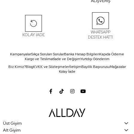
ALIŞVERİŞ
WHATSAPP
KOLAY İADE
DESTEK HATTI
Kampanyalar
Sıkça Sorulan Sorular
Banka Hesap Bilgileri
Kapıda Ödeme
Kargo ve Teslimat
İade ve Değişim
Yurtdışı Gönderim
Biz Kimiz?
Blog
KVKK ve Sözleşmeler
İletişim
Bayilik Başvurusu
Mağazalar
Kolay İade
Üst Giyim
Alt Giyim