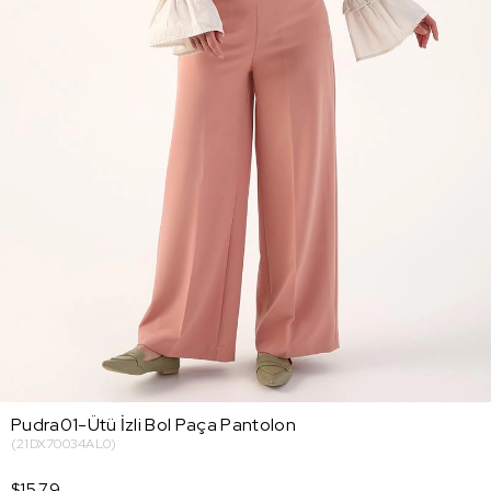
Pudra01-Ütü İzli Bol Paça Pantolon
(21DX70034AL0)
$15.79