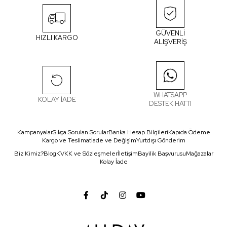
GÜVENLİ
HIZLI KARGO
ALIŞVERİŞ
WHATSAPP
KOLAY İADE
DESTEK HATTI
Kampanyalar
Sıkça Sorulan Sorular
Banka Hesap Bilgileri
Kapıda Ödeme
Kargo ve Teslimat
İade ve Değişim
Yurtdışı Gönderim
Biz Kimiz?
Blog
KVKK ve Sözleşmeler
İletişim
Bayilik Başvurusu
Mağazalar
Kolay İade