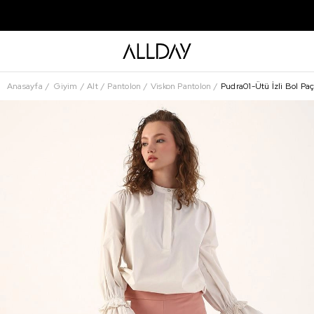
Anasayfa
Giyim
Alt
Pantolon
Viskon Pantolon
Pudra01-Ütü İzli Bol Pa