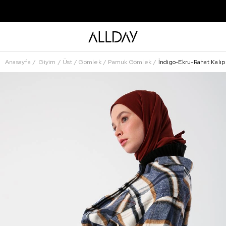
Anasayfa
Giyim
Üst
Gömlek
Pamuk Gömlek
İndigo-Ekru-Rahat Kalı