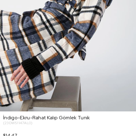
İndigo-Ekru-Rahat Kalıp Gömlek Tunik
(23DW51147AL0)
$14.47