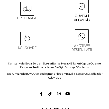
GÜVENLİ
HIZLI KARGO
ALIŞVERİŞ
WHATSAPP
KOLAY İADE
DESTEK HATTI
Kampanyalar
Sıkça Sorulan Sorular
Banka Hesap Bilgileri
Kapıda Ödeme
Kargo ve Teslimat
İade ve Değişim
Yurtdışı Gönderim
Biz Kimiz?
Blog
KVKK ve Sözleşmeler
İletişim
Bayilik Başvurusu
Mağazalar
Kolay İade