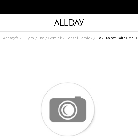
Anasayfa
Giyim
Üst
Gömlek
Tensel Gömlek
Haki-Rahat Kalıp Cepli