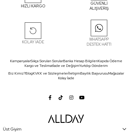
GÜVENLİ
HIZLI KARGO
ALIŞVERİŞ
WHATSAPP
KOLAY İADE
DESTEK HATTI
Kampanyalar
Sıkça Sorulan Sorular
Banka Hesap Bilgileri
Kapıda Ödeme
Kargo ve Teslimat
İade ve Değişim
Yurtdışı Gönderim
Biz Kimiz?
Blog
KVKK ve Sözleşmeler
İletişim
Bayilik Başvurusu
Mağazalar
Kolay İade
Üst Giyim