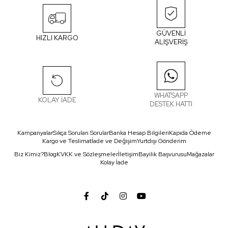
GÜVENLİ
HIZLI KARGO
ALIŞVERİŞ
WHATSAPP
KOLAY İADE
DESTEK HATTI
Kampanyalar
Sıkça Sorulan Sorular
Banka Hesap Bilgileri
Kapıda Ödeme
Kargo ve Teslimat
İade ve Değişim
Yurtdışı Gönderim
Biz Kimiz?
Blog
KVKK ve Sözleşmeler
İletişim
Bayilik Başvurusu
Mağazalar
Kolay İade