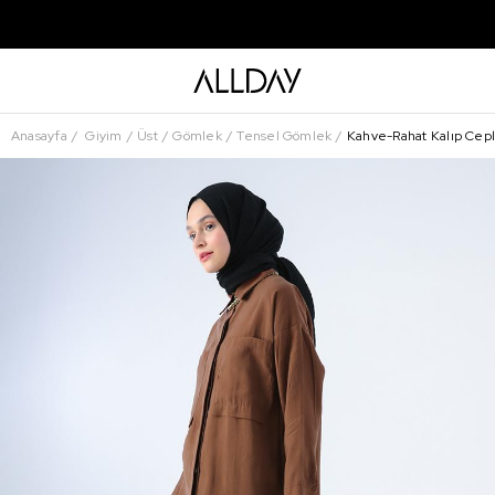
Anasayfa
Giyim
Üst
Gömlek
Tensel Gömlek
Kahve-Rahat Kalıp Cep