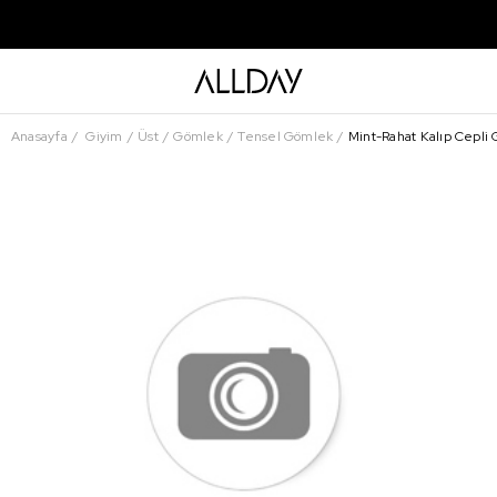
Anasayfa
Giyim
Üst
Gömlek
Tensel Gömlek
Mint-Rahat Kalıp Cepli