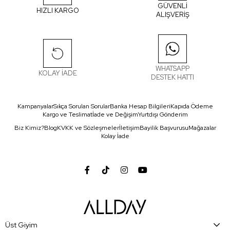
GÜVENLİ
HIZLI KARGO
ALIŞVERİŞ
WHATSAPP
KOLAY İADE
DESTEK HATTI
Kampanyalar
Sıkça Sorulan Sorular
Banka Hesap Bilgileri
Kapıda Ödeme
Kargo ve Teslimat
İade ve Değişim
Yurtdışı Gönderim
Biz Kimiz?
Blog
KVKK ve Sözleşmeler
İletişim
Bayilik Başvurusu
Mağazalar
Kolay İade
Üst Giyim