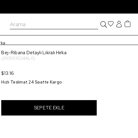
rka
Bej-Ribana Detaylı Likralı Hırka
(21OS93024AL0)
$13.16
Hızlı Teslimat 24 Saatte Kargo
: