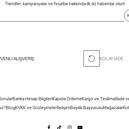
Trendler, kampanyalar ve fırsatlar hakkında ilk siz haberdar olun!
VENLİ ALIŞVERİŞ
KOLAY İADE
Sorular
Banka Hesap Bilgileri
Kapıda Ödeme
Kargo ve Teslimat
İade v
miz?
Blog
KVKK ve Sözleşmeler
İletişim
Bayilik Başvurusu
Mağazalar
Kol