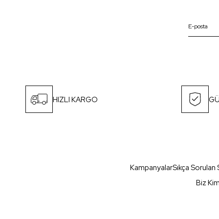
HIZLI KARGO
GÜ
Kampanyalar
Sıkça Sorulan 
Biz Ki