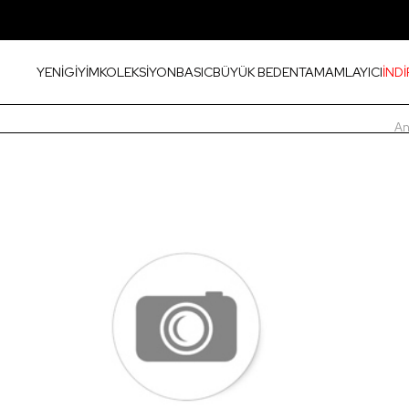
YENİ
GİYİM
KOLEKSİYON
BASIC
BÜYÜK BEDEN
TAMAMLAYICI
İNDİ
An