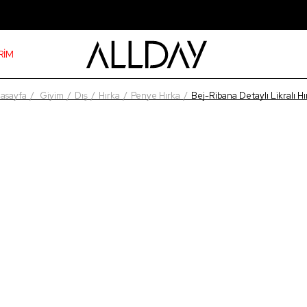
RİM
asayfa
Giyim
Dış
Hırka
Penye Hırka
Bej-Ribana Detaylı Likralı Hı