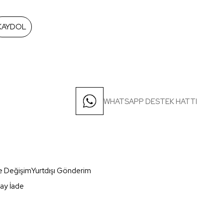
KAYDOL
WHATSAPP DESTEK HATTI
e Değişim
Yurtdışı Gönderim
ay İade