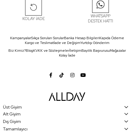
WHATSAPP
KOLAY İADE
DESTEK HATTI
Kampanyalar
Sıkça Sorulan Sorular
Banka Hesap Bilgileri
Kapıda Ödeme
Kargo ve Teslimat
İade ve Değişim
Yurtdışı Gönderim
Biz Kimiz?
Blog
KVKK ve Sözleşmeler
İletişim
Bayilik Başvurusu
Mağazalar
Kolay İade
Üst Giyim
Alt Giyim
Dış Giyim
Tamamlayıcı