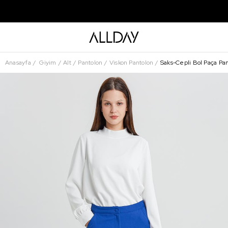
Anasayfa
Giyim
Alt
Pantolon
Viskon Pantolon
Saks-Cepli Bol Paça Pa