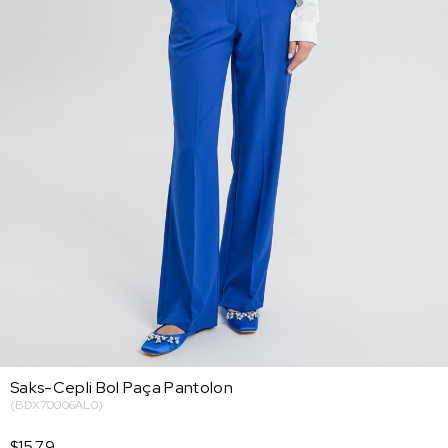
Saks-Cepli Bol Paça Pantolon
(BDX70006AL0)
$15.79