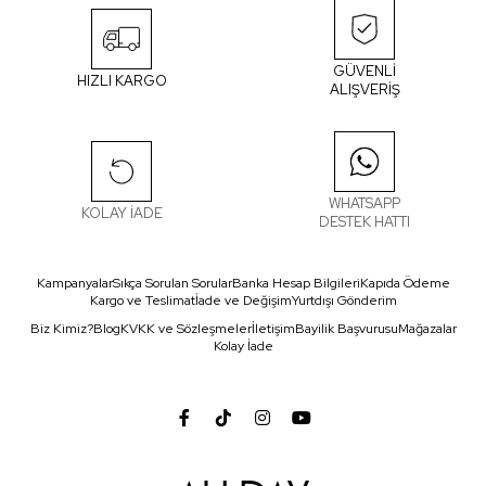
GÜVENLİ
HIZLI KARGO
ALIŞVERİŞ
WHATSAPP
KOLAY İADE
DESTEK HATTI
Kampanyalar
Sıkça Sorulan Sorular
Banka Hesap Bilgileri
Kapıda Ödeme
Kargo ve Teslimat
İade ve Değişim
Yurtdışı Gönderim
Biz Kimiz?
Blog
KVKK ve Sözleşmeler
İletişim
Bayilik Başvurusu
Mağazalar
Kolay İade