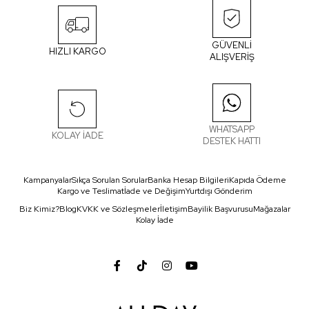
GÜVENLİ
HIZLI KARGO
ALIŞVERİŞ
WHATSAPP
KOLAY İADE
DESTEK HATTI
Kampanyalar
Sıkça Sorulan Sorular
Banka Hesap Bilgileri
Kapıda Ödeme
Kargo ve Teslimat
İade ve Değişim
Yurtdışı Gönderim
Biz Kimiz?
Blog
KVKK ve Sözleşmeler
İletişim
Bayilik Başvurusu
Mağazalar
Kolay İade