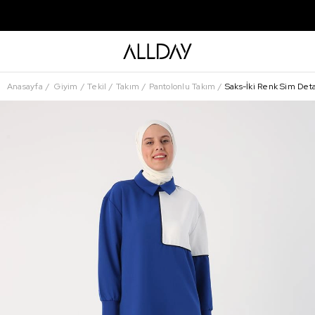
Anasayfa
Giyim
Tekil
Takım
Pantolonlu Takım
Saks-İki Renk Sim Deta