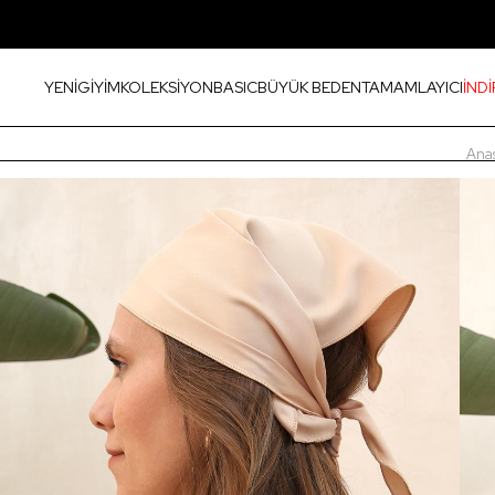
YENİ
GİYİM
KOLEKSİYON
BASIC
BÜYÜK BEDEN
TAMAMLAYICI
İNDİ
Ana