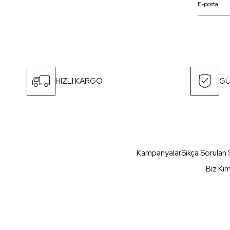
HIZLI KARGO
GÜ
Kampanyalar
Sıkça Sorulan 
Biz Ki