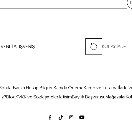
VENLİ ALIŞVERİŞ
KOLAY İADE
Sorular
Banka Hesap Bilgileri
Kapıda Ödeme
Kargo ve Teslimat
İade v
miz?
Blog
KVKK ve Sözleşmeler
İletişim
Bayilik Başvurusu
Mağazalar
Kol