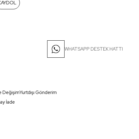
KAYDOL
WHATSAPP DESTEK HATTI
e Değişim
Yurtdışı Gönderim
ay İade