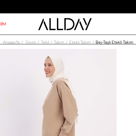
RİM
Anasayfa
Giyim
Tekil
Takım
Etekli Takım
Bej-Taşlı Etekli Takım