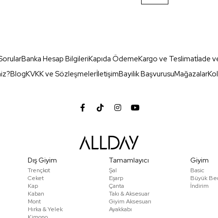
Sorular
Banka Hesap Bilgileri
Kapıda Ödeme
Kargo ve Teslimat
İade v
miz?
Blog
KVKK ve Sözleşmeler
İletişim
Bayilik Başvurusu
Mağazalar
Kol
Dış Giyim
Tamamlayıcı
Giyim
Trençkot
Şal
Basic
Ceket
Eşarp
Büyük Be
Kap
Çanta
İndirim
Kaban
Takı & Aksesuar
Mont
Giyim Aksesuarı
Hırka & Yelek
Ayakkabı
Kimono