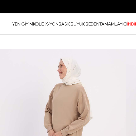
YENİ
GİYİM
KOLEKSİYON
BASIC
BÜYÜK BEDEN
TAMAMLAYICI
İNDİ