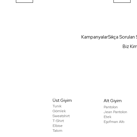
Kampanyalar
Sıkça Sorulan 
Biz Ki
Üst Giyim
Alt Giyim
Tunik
Pantolon
Gömlek
Jean Pantolon
Sweatshirt
Etek
T-Shirt
Eşofman Altı
Elbise
Takım