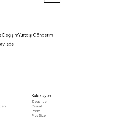
e Değişim
Yurtdışı Gönderim
ay İade
Koleksiyon
Elegance
den
Casual
Prem
Plus Size