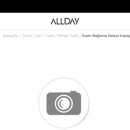
Anasayfa
Giyim
Üst
Tunik
Penye Tunik
Siyah-Bağlama Detaylı Kapüşo