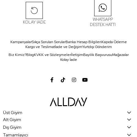
WHATSAPP
KOLAY İADE
DESTEK HATTI
Kampanyalar
Sıkça Sorulan Sorular
Banka Hesap Bilgileri
Kapıda Ödeme
Kargo ve Teslimat
İade ve Değişim
Yurtdışı Gönderim
Biz Kimiz?
Blog
KVKK ve Sözleşmeler
İletişim
Bayilik Başvurusu
Mağazalar
Kolay İade
Üst Giyim
Alt Giyim
Dış Giyim
Tamamlayıcı