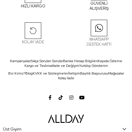
GÜVENLİ
HIZLI KARGO
ALIŞVERİŞ
WHATSAPP
KOLAY İADE
DESTEK HATTI
Kampanyalar
Sıkça Sorulan Sorular
Banka Hesap Bilgileri
Kapıda Ödeme
Kargo ve Teslimat
İade ve Değişim
Yurtdışı Gönderim
Biz Kimiz?
Blog
KVKK ve Sözleşmeler
İletişim
Bayilik Başvurusu
Mağazalar
Kolay İade
Üst Giyim