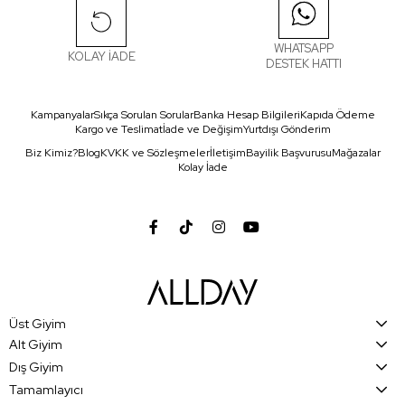
WHATSAPP
KOLAY İADE
DESTEK HATTI
Kampanyalar
Sıkça Sorulan Sorular
Banka Hesap Bilgileri
Kapıda Ödeme
Kargo ve Teslimat
İade ve Değişim
Yurtdışı Gönderim
Biz Kimiz?
Blog
KVKK ve Sözleşmeler
İletişim
Bayilik Başvurusu
Mağazalar
Kolay İade
Üst Giyim
Alt Giyim
Dış Giyim
Tamamlayıcı