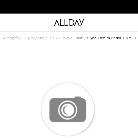
Anasayfa
Giyim
Üst
Tunik
Penye Tunik
Siyah-Denim Garnili Likralı T