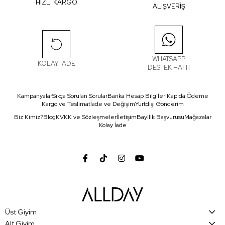
HIZLI KARGO
ALIŞVERİŞ
WHATSAPP
KOLAY İADE
DESTEK HATTI
Kampanyalar
Sıkça Sorulan Sorular
Banka Hesap Bilgileri
Kapıda Ödeme
Kargo ve Teslimat
İade ve Değişim
Yurtdışı Gönderim
Biz Kimiz?
Blog
KVKK ve Sözleşmeler
İletişim
Bayilik Başvurusu
Mağazalar
Kolay İade
Üst Giyim
Alt Giyim