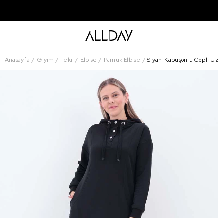
Anasayfa
Giyim
Tekil
Elbise
Pamuk Elbise
Siyah-Kapüşonlu Cepli Uz