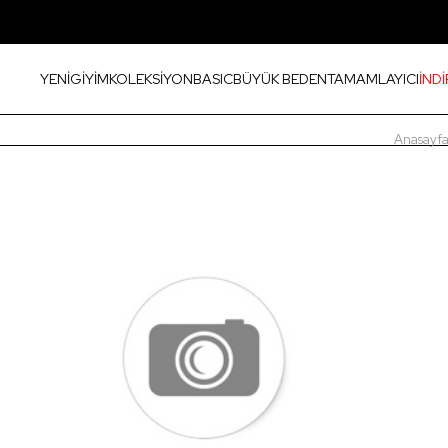
YENİ
GİYİM
KOLEKSİYON
BASIC
BÜYÜK BEDEN
TAMAMLAYICI
İNDİ
Anasayf