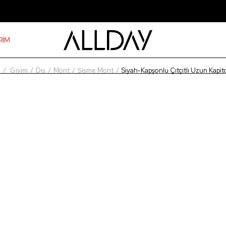
RİM
a
Giyim
Dış
Mont
Şişme Mont
Siyah-Kapşonlu Çıtçıtlı Uzun Kapi