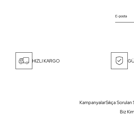
HIZLI KARGO
GÜ
Kampanyalar
Sıkça Sorulan 
Biz Ki