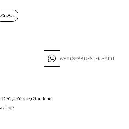
KAYDOL
WHATSAPP DESTEK HATTI
e Değişim
Yurtdışı Gönderim
ay İade