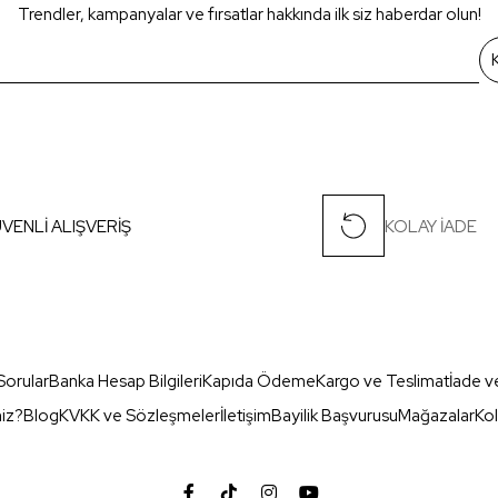
Trendler, kampanyalar ve fırsatlar hakkında ilk siz haberdar olun!
VENLİ ALIŞVERİŞ
KOLAY İADE
Sorular
Banka Hesap Bilgileri
Kapıda Ödeme
Kargo ve Teslimat
İade v
miz?
Blog
KVKK ve Sözleşmeler
İletişim
Bayilik Başvurusu
Mağazalar
Kol