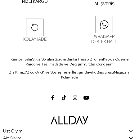
HIZLI KARGO
ALIŞVERİŞ
WHATSAPP
KOLAY İADE
DESTEK HATTI
Kampanyalar
Sıkça Sorulan Sorular
Banka Hesap Bilgileri
Kapıda Ödeme
Kargo ve Teslimat
İade ve Değişim
Yurtdışı Gönderim
Biz Kimiz?
Blog
KVKK ve Sözleşmeler
İletişim
Bayilik Başvurusu
Mağazalar
Kolay İade
Üst Giyim
Alt Giyim