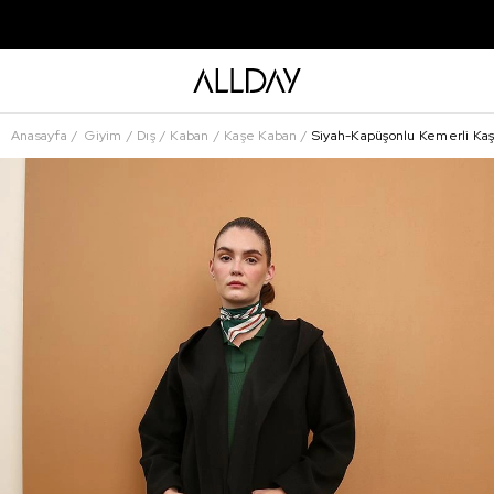
Anasayfa
Giyim
Dış
Kaban
Kaşe Kaban
Siyah-Kapüşonlu Kemerli Ka