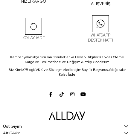
HIZLI KARGO
ALIŞVERİŞ
WHATSAPP
KOLAY İADE
DESTEK HATTI
Kampanyalar
Sıkça Sorulan Sorular
Banka Hesap Bilgileri
Kapıda Ödeme
Kargo ve Teslimat
İade ve Değişim
Yurtdışı Gönderim
Biz Kimiz?
Blog
KVKK ve Sözleşmeler
İletişim
Bayilik Başvurusu
Mağazalar
Kolay İade
Üst Giyim
Alt Giyim