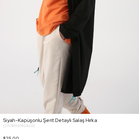
Siyah-Kapüşonlu Şerit Detaylı Salaş Hırka
(23OB93092AL0)
$25.00