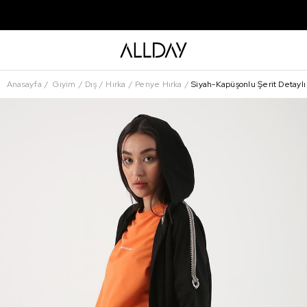
Anasayfa
Giyim
Dış
Hırka
Penye Hırka
Siyah-Kapüşonlu Şerit Detaylı