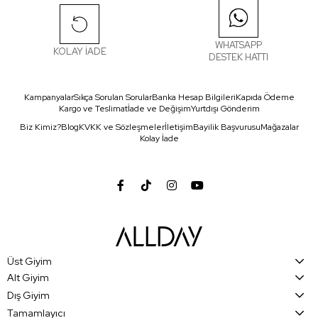
WHATSAPP
KOLAY İADE
DESTEK HATTI
Kampanyalar
Sıkça Sorulan Sorular
Banka Hesap Bilgileri
Kapıda Ödeme
Kargo ve Teslimat
İade ve Değişim
Yurtdışı Gönderim
Biz Kimiz?
Blog
KVKK ve Sözleşmeler
İletişim
Bayilik Başvurusu
Mağazalar
Kolay İade
Üst Giyim
Alt Giyim
Dış Giyim
Tamamlayıcı