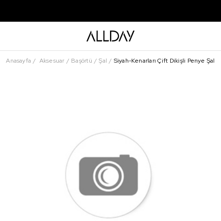
Anasayfa
Aksesuar
Başörtü
Şal
Siyah-Kenarları Çift Dikişli Penye Şal