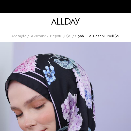
Anasayfa
Aksesuar
Başörtü
Şal
Siyah-Lila-Desenli Twill Şal