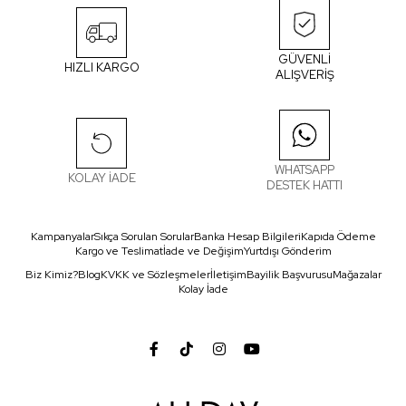
GÜVENLİ
HIZLI KARGO
ALIŞVERİŞ
WHATSAPP
KOLAY İADE
DESTEK HATTI
Kampanyalar
Sıkça Sorulan Sorular
Banka Hesap Bilgileri
Kapıda Ödeme
Kargo ve Teslimat
İade ve Değişim
Yurtdışı Gönderim
Biz Kimiz?
Blog
KVKK ve Sözleşmeler
İletişim
Bayilik Başvurusu
Mağazalar
Kolay İade