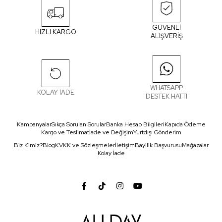
GÜVENLİ
HIZLI KARGO
ALIŞVERİŞ
WHATSAPP
KOLAY İADE
DESTEK HATTI
Kampanyalar
Sıkça Sorulan Sorular
Banka Hesap Bilgileri
Kapıda Ödeme
Kargo ve Teslimat
İade ve Değişim
Yurtdışı Gönderim
Biz Kimiz?
Blog
KVKK ve Sözleşmeler
İletişim
Bayilik Başvurusu
Mağazalar
Kolay İade