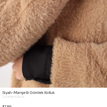
Siyah-Manşetli Gömlek Kolluk
(22X04032AL0)
$7.89