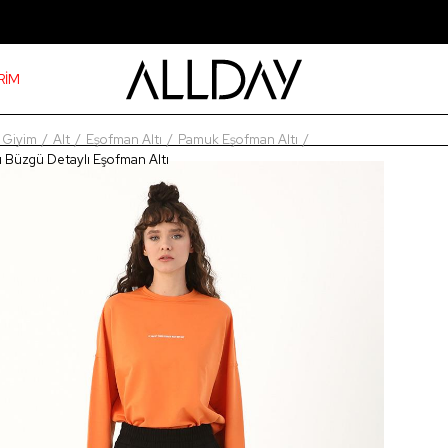
RİM
Giyim
Alt
Eşofman Altı
Pamuk Eşofman Altı
ı Büzgü Detaylı Eşofman Altı