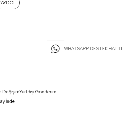
KAYDOL
WHATSAPP DESTEK HATTI
e Değişim
Yurtdışı Gönderim
ay İade