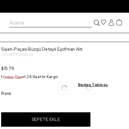
Siyah-Paçası Büzgü Detaylı Eşofman Altı
(22OS73022AL0)
$15.79
Hızlı Teslimat 24 Saatte Kargo
:
Beden Tablosu
Renk