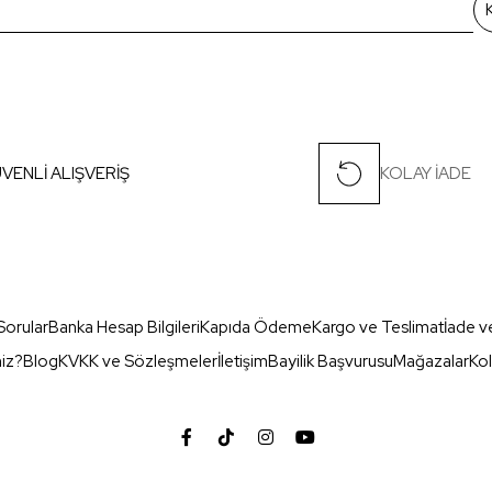
VENLİ ALIŞVERİŞ
KOLAY İADE
Sorular
Banka Hesap Bilgileri
Kapıda Ödeme
Kargo ve Teslimat
İade v
miz?
Blog
KVKK ve Sözleşmeler
İletişim
Bayilik Başvurusu
Mağazalar
Kol