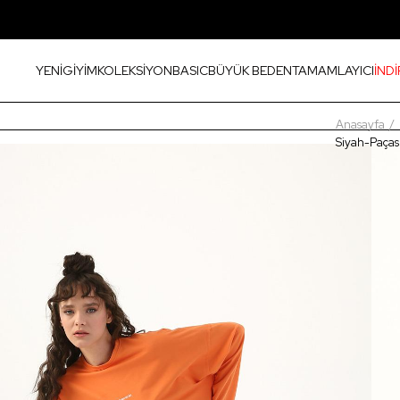
YENİ
GİYİM
KOLEKSİYON
BASIC
BÜYÜK BEDEN
TAMAMLAYICI
İNDİ
Anasayfa
Siyah-Paças