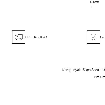
HIZLI KARGO
GÜ
Kampanyalar
Sıkça Sorulan 
Biz Ki