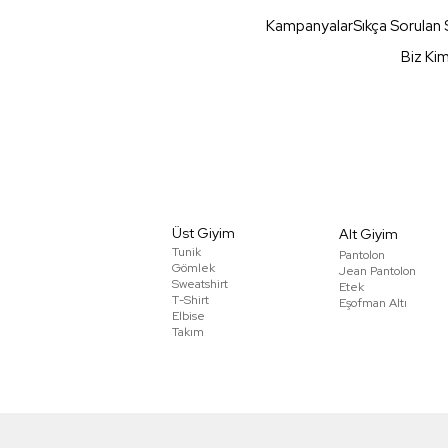
Kampanyalar
Sıkça Sorulan 
Biz Ki
Üst Giyim
Alt Giyim
Tunik
Pantolon
Gömlek
Jean Pantolon
Sweatshirt
Etek
T-Shirt
Eşofman Altı
Elbise
Takım