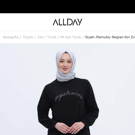
Anasayfa
Giyim
Üst
Tunik
Penye Tunik
Siyah-Pamuklu Reglan Kol Zin