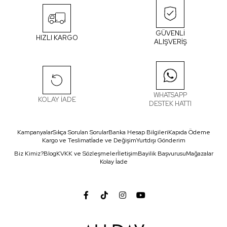
GÜVENLİ
HIZLI KARGO
ALIŞVERİŞ
WHATSAPP
KOLAY İADE
DESTEK HATTI
Kampanyalar
Sıkça Sorulan Sorular
Banka Hesap Bilgileri
Kapıda Ödeme
Kargo ve Teslimat
İade ve Değişim
Yurtdışı Gönderim
Biz Kimiz?
Blog
KVKK ve Sözleşmeler
İletişim
Bayilik Başvurusu
Mağazalar
Kolay İade