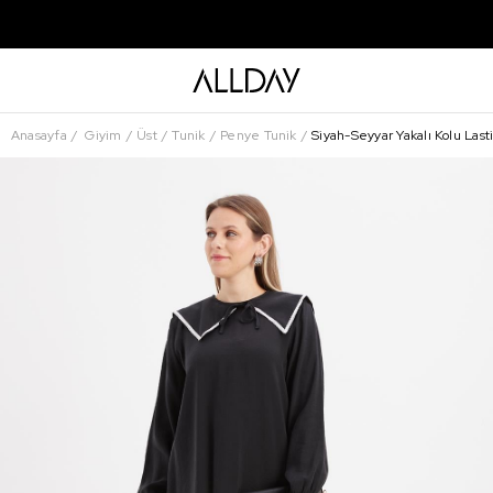
Anasayfa
Giyim
Üst
Tunik
Penye Tunik
Siyah-Seyyar Yakalı Kolu Last