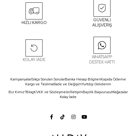
GÜVENLİ
HIZLI KARGO
ALIŞVERİŞ
WHATSAPP
KOLAY İADE
DESTEK HATTI
Kampanyalar
Sıkça Sorulan Sorular
Banka Hesap Bilgileri
Kapıda Ödeme
Kargo ve Teslimat
İade ve Değişim
Yurtdışı Gönderim
Biz Kimiz?
Blog
KVKK ve Sözleşmeler
İletişim
Bayilik Başvurusu
Mağazalar
Kolay İade