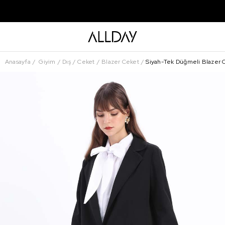
Anasayfa
Giyim
Dış
Ceket
Blazer Ceket
Siyah-Tek Düğmeli Blazer 