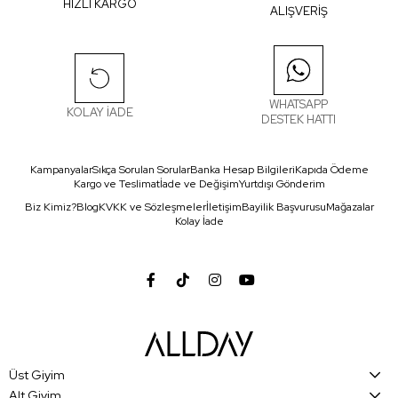
HIZLI KARGO
ALIŞVERİŞ
WHATSAPP
KOLAY İADE
DESTEK HATTI
Kampanyalar
Sıkça Sorulan Sorular
Banka Hesap Bilgileri
Kapıda Ödeme
Kargo ve Teslimat
İade ve Değişim
Yurtdışı Gönderim
Biz Kimiz?
Blog
KVKK ve Sözleşmeler
İletişim
Bayilik Başvurusu
Mağazalar
Kolay İade
Üst Giyim
Alt Giyim