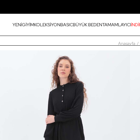
YENİ
GİYİM
KOLEKSİYON
BASIC
BÜYÜK BEDEN
TAMAMLAYICI
İNDİ
Anasayfa