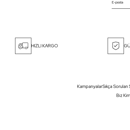
HIZLI KARGO
GÜ
Kampanyalar
Sıkça Sorulan 
Biz Ki