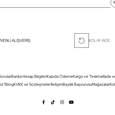
VENLİ ALIŞVERİŞ
KOLAY İADE
Sorular
Banka Hesap Bilgileri
Kapıda Ödeme
Kargo ve Teslimat
İade v
miz?
Blog
KVKK ve Sözleşmeler
İletişim
Bayilik Başvurusu
Mağazalar
Kol