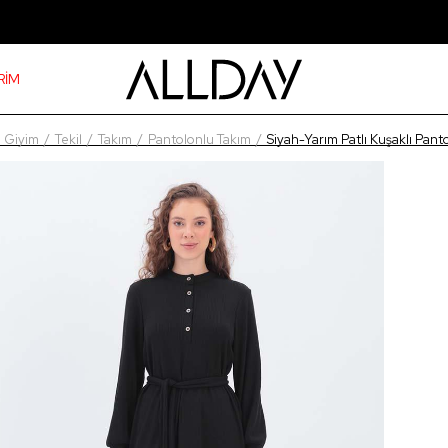
RİM
Giyim
Tekil
Takım
Pantolonlu Takım
Siyah-Yarım Patlı Kuşaklı Pant