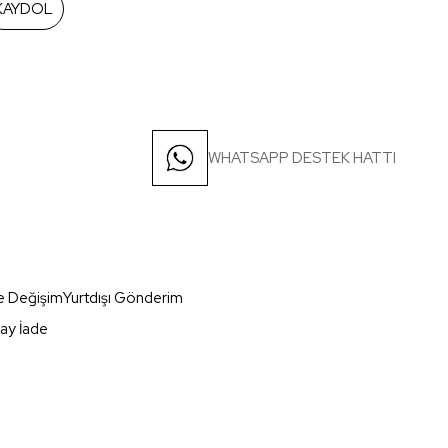
KAYDOL
WHATSAPP DESTEK HATTI
e Değişim
Yurtdışı Gönderim
ay İade