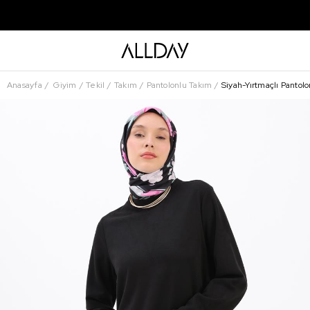
Anasayfa
Giyim
Tekil
Takım
Pantolonlu Takım
Siyah-Yırtmaçlı Pantol