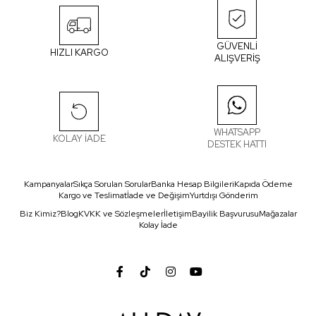
GÜVENLİ
HIZLI KARGO
ALIŞVERİŞ
WHATSAPP
KOLAY İADE
DESTEK HATTI
Kampanyalar
Sıkça Sorulan Sorular
Banka Hesap Bilgileri
Kapıda Ödeme
Kargo ve Teslimat
İade ve Değişim
Yurtdışı Gönderim
Biz Kimiz?
Blog
KVKK ve Sözleşmeler
İletişim
Bayilik Başvurusu
Mağazalar
Kolay İade