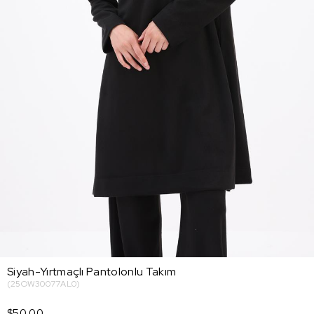
Siyah-Yırtmaçlı Pantolonlu Takım
(25OW30077AL0)
$50.00