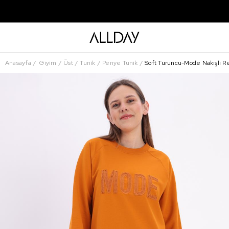
Anasayfa
Giyim
Üst
Tunik
Penye Tunik
Soft Turuncu-Mode Nakışlı Re