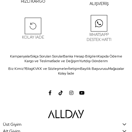
HIZLI KARGO
ALIŞVERİŞ
WHATSAPP
KOLAY İADE
DESTEK HATTI
Kampanyalar
Sıkça Sorulan Sorular
Banka Hesap Bilgileri
Kapıda Ödeme
Kargo ve Teslimat
İade ve Değişim
Yurtdışı Gönderim
Biz Kimiz?
Blog
KVKK ve Sözleşmeler
İletişim
Bayilik Başvurusu
Mağazalar
Kolay İade
Üst Giyim
Alt Giyim