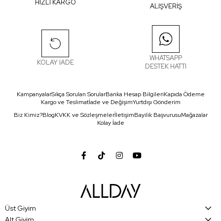
HIZLI KARGO
ALIŞVERİŞ
WHATSAPP
KOLAY İADE
DESTEK HATTI
Kampanyalar
Sıkça Sorulan Sorular
Banka Hesap Bilgileri
Kapıda Ödeme
Kargo ve Teslimat
İade ve Değişim
Yurtdışı Gönderim
Biz Kimiz?
Blog
KVKK ve Sözleşmeler
İletişim
Bayilik Başvurusu
Mağazalar
Kolay İade
Üst Giyim
Alt Giyim