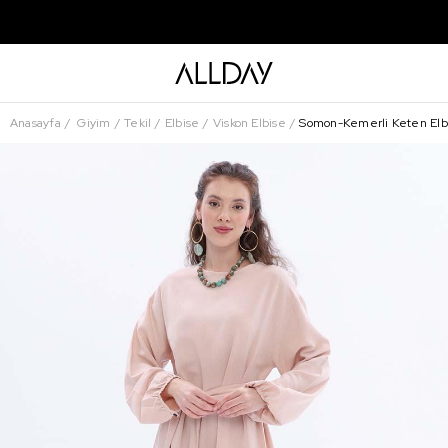
Anasayfa
Giyim
Tekil
Elbise
Viskon Elbise
Somon-Kemerli Keten Elb