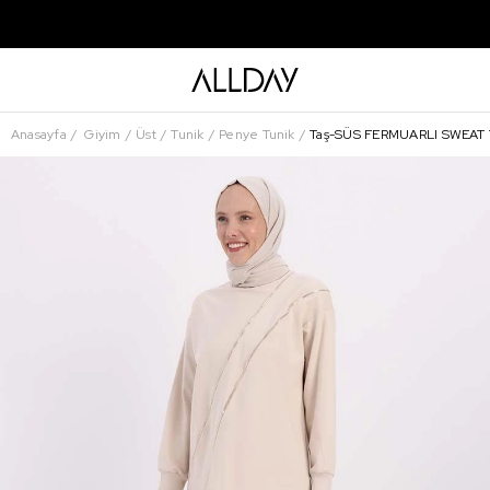
Anasayfa
Giyim
Üst
Tunik
Penye Tunik
Taş-SÜS FERMUARLI SWEAT