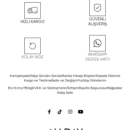
GÜVENLİ
HIZLI KARGO
ALIŞVERİŞ
WHATSAPP
KOLAY İADE
DESTEK HATTI
Kampanyalar
Sıkça Sorulan Sorular
Banka Hesap Bilgileri
Kapıda Ödeme
Kargo ve Teslimat
İade ve Değişim
Yurtdışı Gönderim
Biz Kimiz?
Blog
KVKK ve Sözleşmeler
İletişim
Bayilik Başvurusu
Mağazalar
Kolay İade