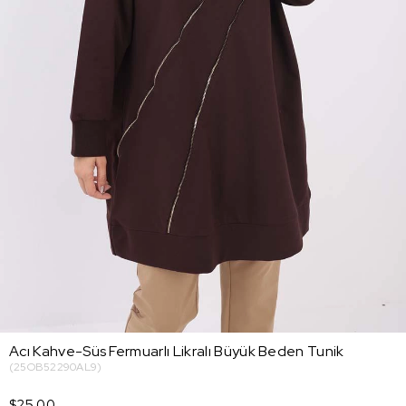
Acı Kahve-Süs Fermuarlı Likralı Büyük Beden Tunik
(25OB52290AL9)
$25.00