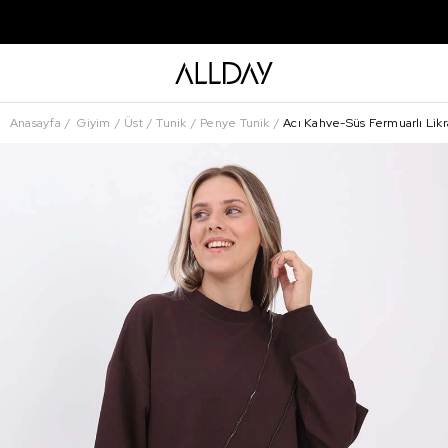
Anasayfa
Giyim
Üst
Tunik
Penye Tunik
Acı Kahve-Süs Fermuarlı Lik