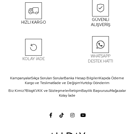
GÜVENLİ
HIZLI KARGO
ALIŞVERİŞ
WHATSAPP
KOLAY İADE
DESTEK HATTI
Kampanyalar
Sıkça Sorulan Sorular
Banka Hesap Bilgileri
Kapıda Ödeme
Kargo ve Teslimat
İade ve Değişim
Yurtdışı Gönderim
Biz Kimiz?
Blog
KVKK ve Sözleşmeler
İletişim
Bayilik Başvurusu
Mağazalar
Kolay İade