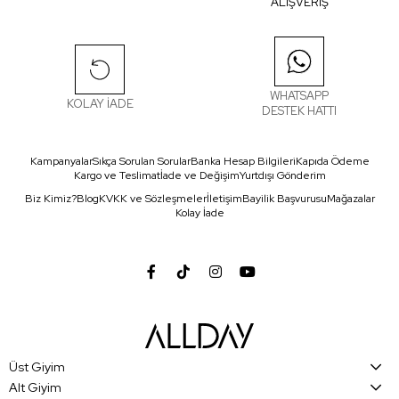
ALIŞVERİŞ
WHATSAPP
KOLAY İADE
DESTEK HATTI
Kampanyalar
Sıkça Sorulan Sorular
Banka Hesap Bilgileri
Kapıda Ödeme
Kargo ve Teslimat
İade ve Değişim
Yurtdışı Gönderim
Biz Kimiz?
Blog
KVKK ve Sözleşmeler
İletişim
Bayilik Başvurusu
Mağazalar
Kolay İade
Üst Giyim
Alt Giyim