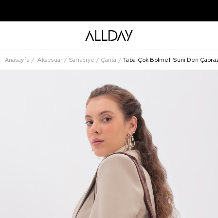
Anasayfa
Aksesuar
Sarraciye
Çanta
Taba-Çok Bölmeli Suni Deri Çapra