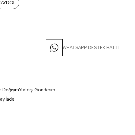
KAYDOL
WHATSAPP DESTEK HATTI
e Değişim
Yurtdışı Gönderim
ay İade