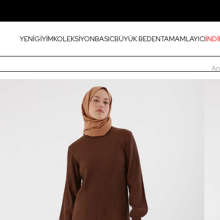
YENİ
GİYİM
KOLEKSİYON
BASIC
BÜYÜK BEDEN
TAMAMLAYICI
İNDİ
An