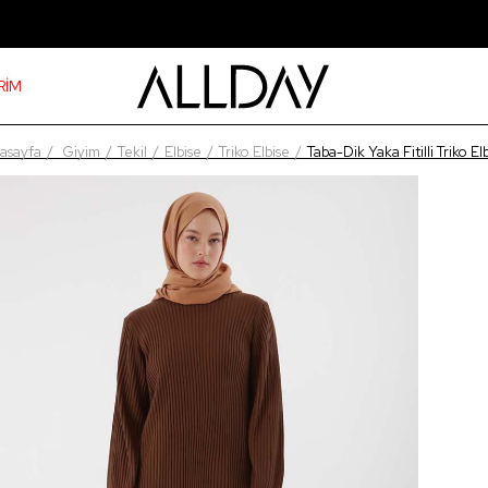
RİM
asayfa
Giyim
Tekil
Elbise
Triko Elbise
Taba-Dik Yaka Fitilli Triko El