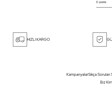
HIZLI KARGO
GÜ
Kampanyalar
Sıkça Sorulan 
Biz Ki