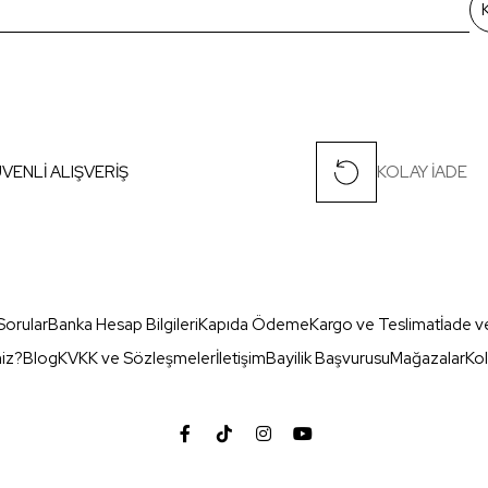
VENLİ ALIŞVERİŞ
KOLAY İADE
Sorular
Banka Hesap Bilgileri
Kapıda Ödeme
Kargo ve Teslimat
İade v
miz?
Blog
KVKK ve Sözleşmeler
İletişim
Bayilik Başvurusu
Mağazalar
Kol