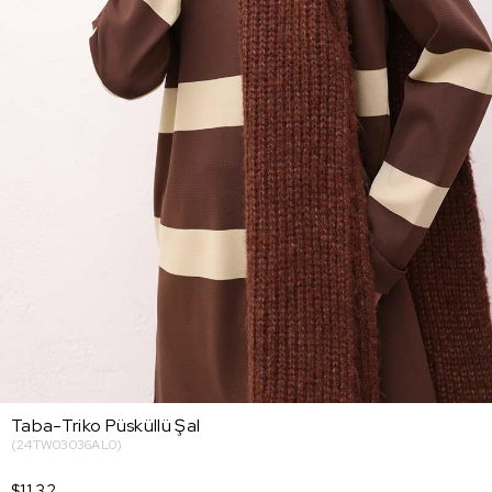
Taba-Triko Püsküllü Şal
(24TW03036AL0)
$11.32