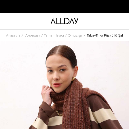
Anasayfa
Aksesuar
Tamamlayıcı
Omuz şal
Taba-Triko Püsküllü Şal