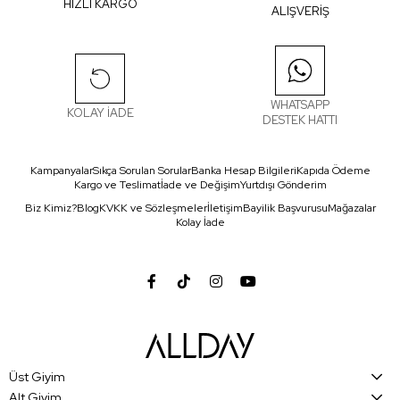
HIZLI KARGO
ALIŞVERİŞ
WHATSAPP
KOLAY İADE
DESTEK HATTI
Kampanyalar
Sıkça Sorulan Sorular
Banka Hesap Bilgileri
Kapıda Ödeme
Kargo ve Teslimat
İade ve Değişim
Yurtdışı Gönderim
Biz Kimiz?
Blog
KVKK ve Sözleşmeler
İletişim
Bayilik Başvurusu
Mağazalar
Kolay İade
Üst Giyim
Alt Giyim