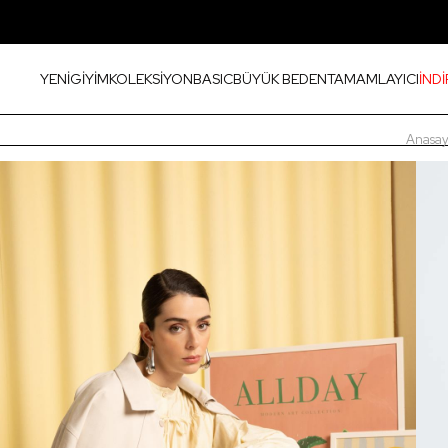
YENİ
GİYİM
KOLEKSİYON
BASIC
BÜYÜK BEDEN
TAMAMLAYICI
İNDİ
Anasay