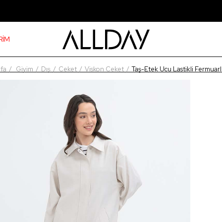
RİM
fa
Giyim
Dış
Ceket
Viskon Ceket
Taş-Etek Ucu Lastikli Fermuarl