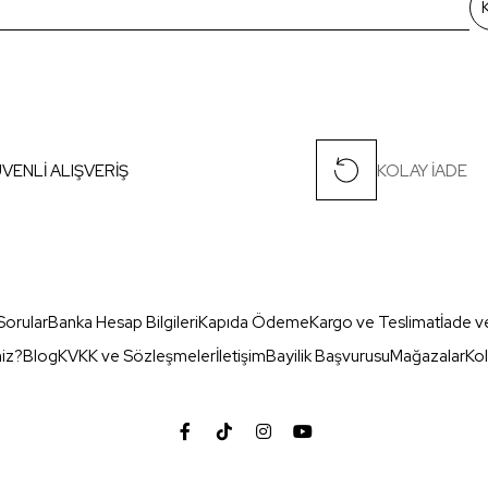
VENLİ ALIŞVERİŞ
KOLAY İADE
Sorular
Banka Hesap Bilgileri
Kapıda Ödeme
Kargo ve Teslimat
İade v
miz?
Blog
KVKK ve Sözleşmeler
İletişim
Bayilik Başvurusu
Mağazalar
Kol