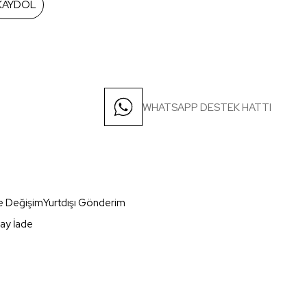
KAYDOL
WHATSAPP DESTEK HATTI
e Değişim
Yurtdışı Gönderim
ay İade