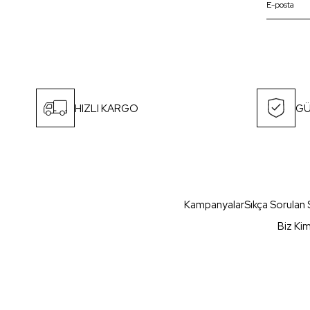
HIZLI KARGO
GÜ
Kampanyalar
Sıkça Sorulan 
Biz Ki