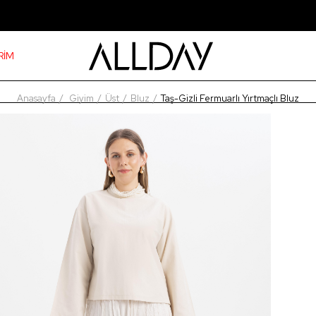
RİM
Anasayfa
Giyim
Üst
Bluz
Taş-Gizli Fermuarlı Yırtmaçlı Bluz