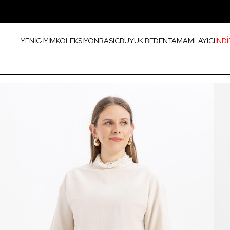
YENİ
GİYİM
KOLEKSİYON
BASIC
BÜYÜK BEDEN
TAMAMLAYICI
İNDİ