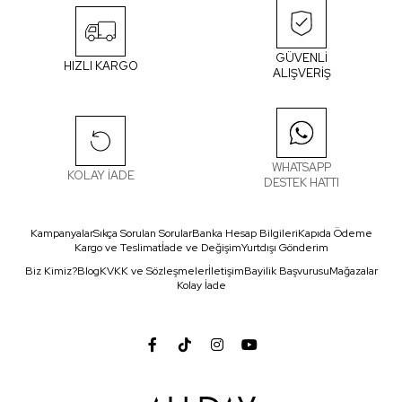
GÜVENLİ
HIZLI KARGO
ALIŞVERİŞ
WHATSAPP
KOLAY İADE
DESTEK HATTI
Kampanyalar
Sıkça Sorulan Sorular
Banka Hesap Bilgileri
Kapıda Ödeme
Kargo ve Teslimat
İade ve Değişim
Yurtdışı Gönderim
Biz Kimiz?
Blog
KVKK ve Sözleşmeler
İletişim
Bayilik Başvurusu
Mağazalar
Kolay İade