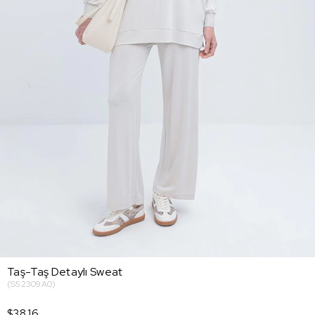
Taş-Taş Detaylı Sweat
(S52309A0)
$38.16