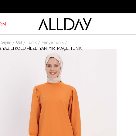
RİM
Giyim
Üst
Tunik
Penye Tunik
Ş YAZILI KOLU PİLELİ YANI YIRTMAÇLI TUNİK