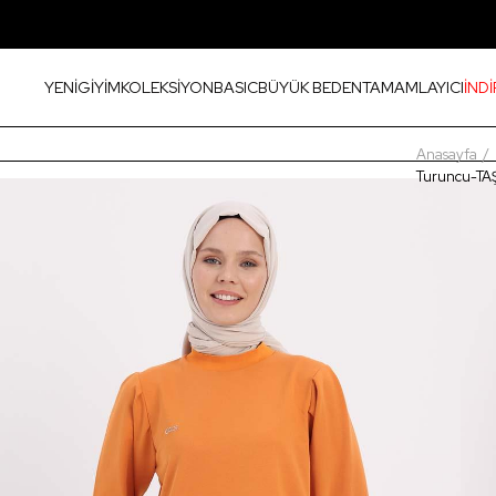
YENİ
GİYİM
KOLEKSİYON
BASIC
BÜYÜK BEDEN
TAMAMLAYICI
İNDİ
Anasayfa
Turuncu-TA