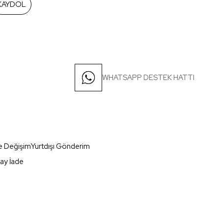
KAYDOL
WHATSAPP DESTEK HATTI
e Değişim
Yurtdışı Gönderim
ay İade