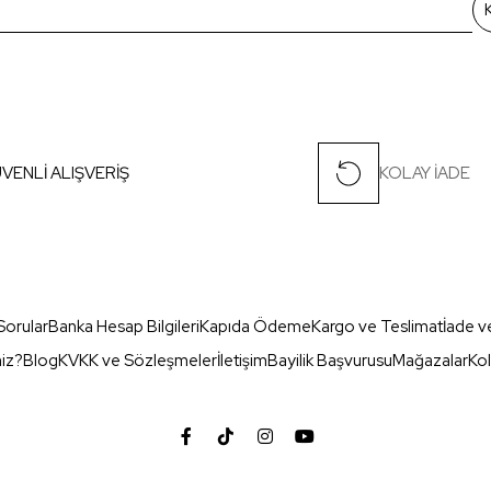
VENLİ ALIŞVERİŞ
KOLAY İADE
Sorular
Banka Hesap Bilgileri
Kapıda Ödeme
Kargo ve Teslimat
İade v
miz?
Blog
KVKK ve Sözleşmeler
İletişim
Bayilik Başvurusu
Mağazalar
Kol