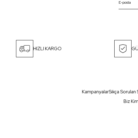
HIZLI KARGO
GÜ
Kampanyalar
Sıkça Sorulan 
Biz Ki