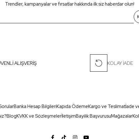
Trendler, kampanyalar ve fırsatlar hakkında ilk siz haberdar olun!
VENLİ ALIŞVERİŞ
KOLAY İADE
Sorular
Banka Hesap Bilgileri
Kapıda Ödeme
Kargo ve Teslimat
İade v
miz?
Blog
KVKK ve Sözleşmeler
İletişim
Bayilik Başvurusu
Mağazalar
Kol