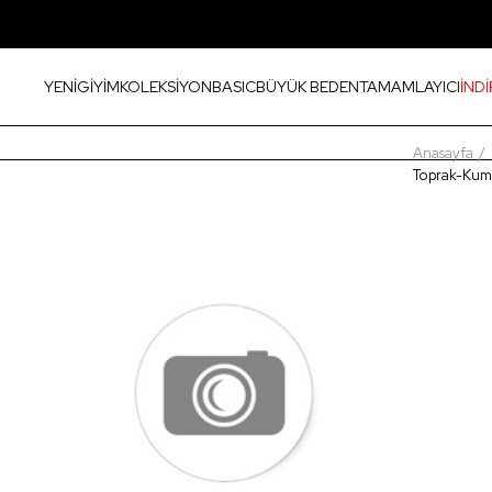
YENİ
GİYİM
KOLEKSİYON
BASIC
BÜYÜK BEDEN
TAMAMLAYICI
İNDİ
Anasayfa
Toprak-Kum