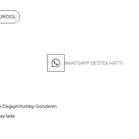
KAYDOL
WHATSAPP DESTEK HATTI
e Değişim
Yurtdışı Gönderim
ay İade