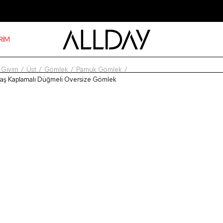
RİM
Giyim
Üst
Gömlek
Pamuk Gömlek
aş Kaplamalı Düğmeli Oversize Gömlek