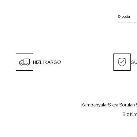
HIZLI KARGO
GÜ
Kampanyalar
Sıkça Sorulan 
Biz Ki