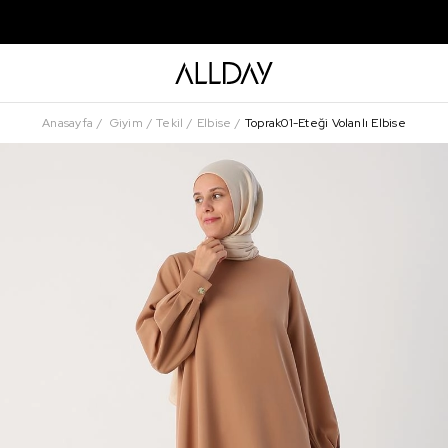
Anasayfa
Giyim
Tekil
Elbise
Toprak01-Eteği Volanlı Elbise