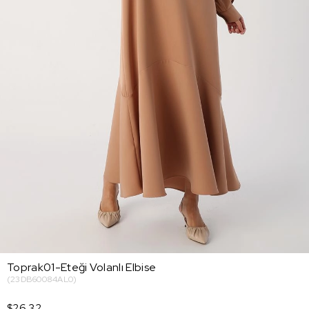
Toprak01-Eteği Volanlı Elbise
(23DB60084AL0)
$26.32