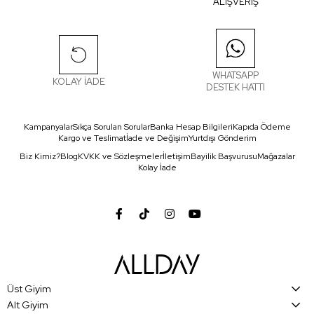
ALIŞVERİŞ
WHATSAPP
KOLAY İADE
DESTEK HATTI
Kampanyalar
Sıkça Sorulan Sorular
Banka Hesap Bilgileri
Kapıda Ödeme
Kargo ve Teslimat
İade ve Değişim
Yurtdışı Gönderim
Biz Kimiz?
Blog
KVKK ve Sözleşmeler
İletişim
Bayilik Başvurusu
Mağazalar
Kolay İade
Üst Giyim
Alt Giyim