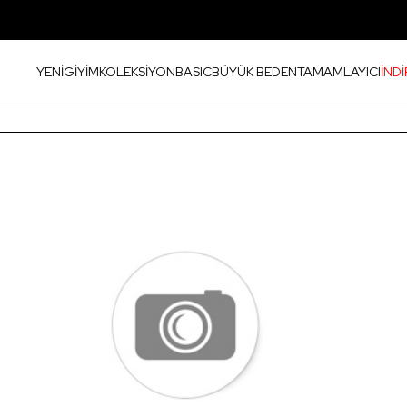
YENİ
GİYİM
KOLEKSİYON
BASIC
BÜYÜK BEDEN
TAMAMLAYICI
İNDİ