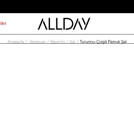
RİM
Anasayfa
Aksesuar
Başörtü
Şal
Turuncu-Çizgili Pamuk Şal