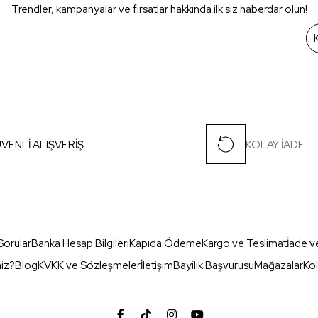
Trendler, kampanyalar ve fırsatlar hakkında ilk siz haberdar olun!
VENLİ ALIŞVERİŞ
KOLAY İADE
Sorular
Banka Hesap Bilgileri
Kapıda Ödeme
Kargo ve Teslimat
İade v
miz?
Blog
KVKK ve Sözleşmeler
İletişim
Bayilik Başvurusu
Mağazalar
Kol