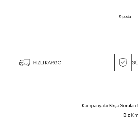
HIZLI KARGO
GÜ
Kampanyalar
Sıkça Sorulan 
Biz Ki