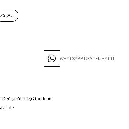
KAYDOL
WHATSAPP DESTEK HATTI
e Değişim
Yurtdışı Gönderim
ay İade