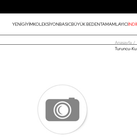
YENİ
GİYİM
KOLEKSİYON
BASIC
BÜYÜK BEDEN
TAMAMLAYICI
İNDİ
Anasayfa
Turuncu-Ku