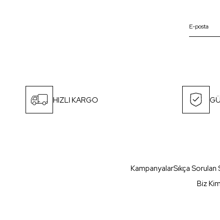
HIZLI KARGO
GÜ
Kampanyalar
Sıkça Sorulan 
Biz Ki