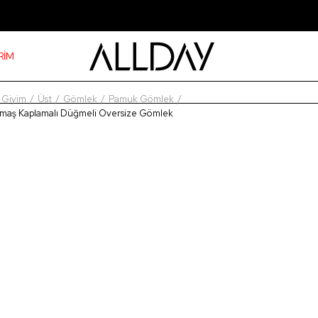
RİM
Giyim
Üst
Gömlek
Pamuk Gömlek
maş Kaplamalı Düğmeli Oversize Gömlek