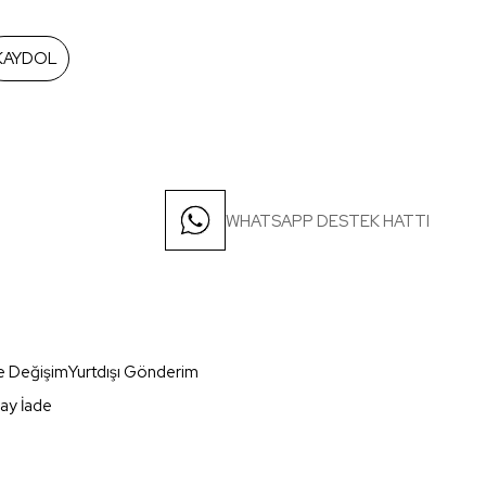
KAYDOL
WHATSAPP DESTEK HATTI
e Değişim
Yurtdışı Gönderim
ay İade