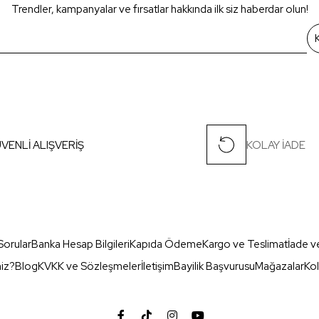
Trendler, kampanyalar ve fırsatlar hakkında ilk siz haberdar olun!
VENLİ ALIŞVERİŞ
KOLAY İADE
Sorular
Banka Hesap Bilgileri
Kapıda Ödeme
Kargo ve Teslimat
İade v
miz?
Blog
KVKK ve Sözleşmeler
İletişim
Bayilik Başvurusu
Mağazalar
Kol