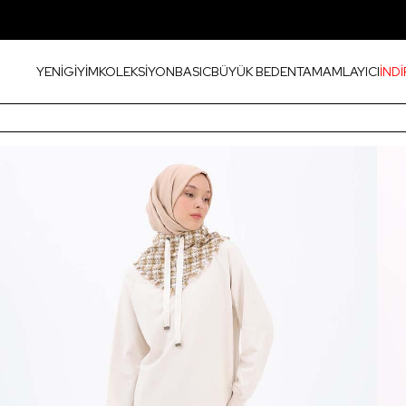
YENİ
GİYİM
KOLEKSİYON
BASIC
BÜYÜK BEDEN
TAMAMLAYICI
İNDİ