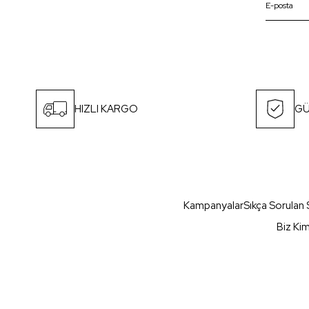
HIZLI KARGO
GÜ
Kampanyalar
Sıkça Sorulan 
Biz Ki