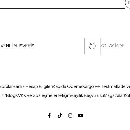
VENLİ ALIŞVERİŞ
KOLAY İADE
Sorular
Banka Hesap Bilgileri
Kapıda Ödeme
Kargo ve Teslimat
İade v
miz?
Blog
KVKK ve Sözleşmeler
İletişim
Bayilik Başvurusu
Mağazalar
Kol