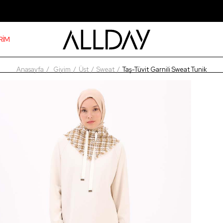
RİM
Anasayfa
Giyim
Üst
Sweat
Taş-Tüvit Garnili Sweat Tunik