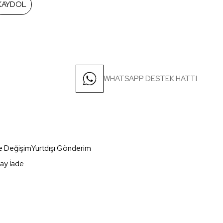
KAYDOL
WHATSAPP DESTEK HATTI
e Değişim
Yurtdışı Gönderim
ay İade